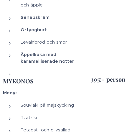
och äpple
Senapskräm
Örtyoghurt
Levainbröd och smör
Äppelkaka med
karamelliserade nötter
395:- person
MYKONOS
Meny:
Souvlaki på majskyckling
Tzatziki
Fetaost- och olivsallad