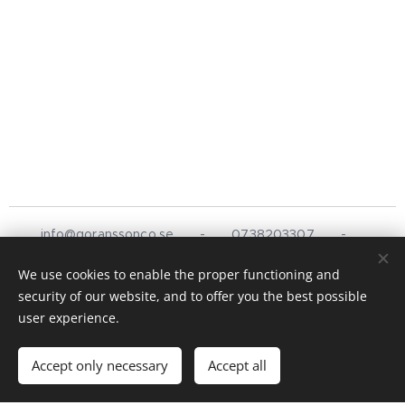
info@goranssonco.se
- 0738203307 -
Stationsvägen 5, Simlångsdalen
We use cookies to enable the proper functioning and
Design & Hemsida av
Göransson &
Co
©
2025
security of our website, and to offer you the best possible
Cookies
user experience.
Languages
Accept only necessary
Accept all
Svenska
English