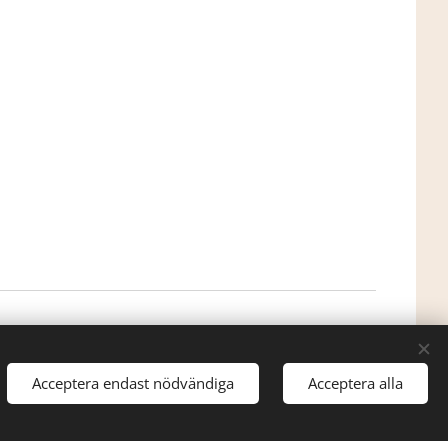
0738-20
33 07
Cookies
Språk
Svenska
English
Acceptera endast nödvändiga
Acceptera alla