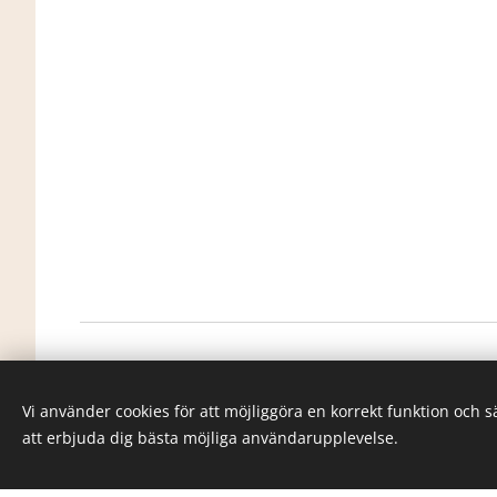
info@goranssonco.se
Vi använder cookies för att möjliggöra en korrekt funktion och 
Stationsvägen 5, Simlångsdalen
att erbjuda dig bästa möjliga användarupplevelse.
Design & Hemsida av
Göransson &
Co
©
2025