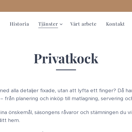
m
Historia
Tjänster
Vårt arbete
Kontakt
Privatkock
alla detaljer fixade, utan att lyfta ett finger? Då h
 – från planering och inköp till matlagning, servering o
na önskemål, säsongens råvaror och stämningen du vill 
ditt hem.