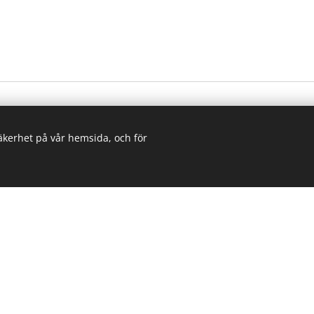
säkerhet på vår hemsida, och för
Göransson & Co
Mat, catering, service och hantverk
© 2025 Göransson & Co. Alla rättigheter reserverade.
Telefon:
0738-20 33 07
Email:
info@goranssonco.se