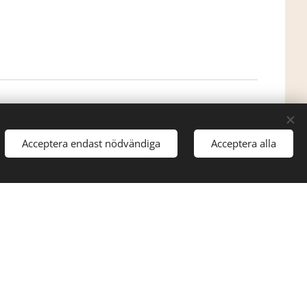
0738-20
33 07
Cookies
Språk
Svenska
English
Acceptera endast nödvändiga
Acceptera alla