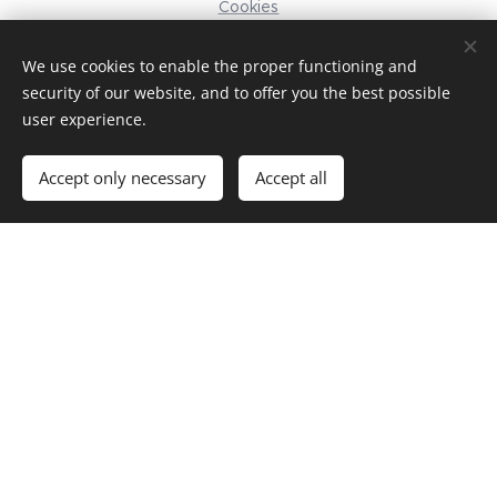
Cookies
Languages
We use cookies to enable the proper functioning and
Svenska
English
security of our website, and to offer you the best possible
user experience.
Add to cart
Accept only necessary
Accept all
Göransson & Co
Mat, catering, service och hantverk
© 2025 Göransson & Co. Alla rättigheter reserverade.
Telefon:
0738-20 33 07
Email:
info@goranssonco.se
Webb:
www.goranssonco.se
Instagram
|
Facebook