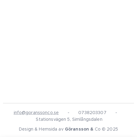
info@goranssonco.se
- 0738203307 -
Stationsvägen 5, Simlångsdalen
Design & Hemsida av
Göransson &
Co
©
2025